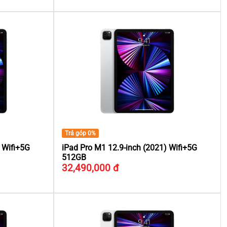
Trả góp 0%
 Wifi+5G
iPad Pro M1 12.9-inch (2021) Wifi+5G
512GB
32,490,000 đ