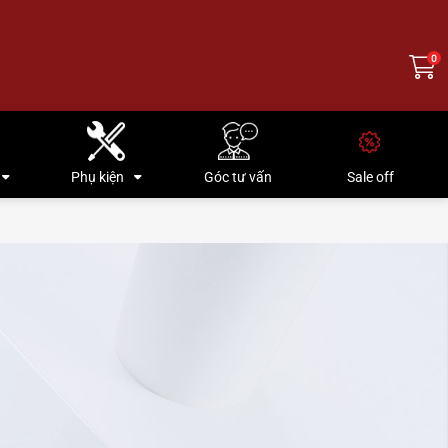
0
Phụ kiện
Góc tư vấn
Sale off