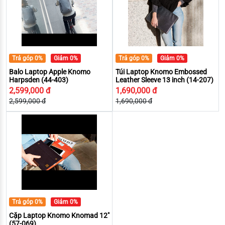
Trả góp 0%
Giảm 0%
Trả góp 0%
Giảm 0%
Balo Laptop Apple Knomo
Túi Laptop Knomo Embossed
Harpsden (44-403)
Leather Sleeve 13 inch (14-207)
2,599,000 đ
1,690,000 đ
2,599,000 đ
1,690,000 đ
Trả góp 0%
Giảm 0%
Cặp Laptop Knomo Knomad 12"
(57-069)