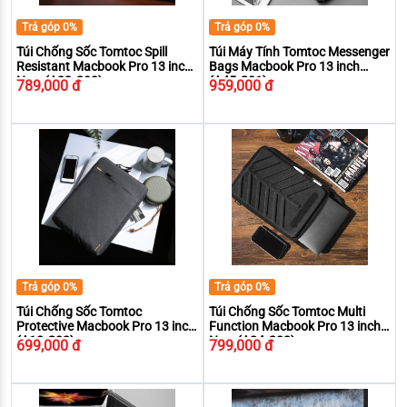
Trả góp 0%
Trả góp 0%
Túi Chống Sốc Tomtoc Spill
Túi Máy Tính Tomtoc Messenger
Resistant Macbook Pro 13 inch
Bags Macbook Pro 13 inch
New (A22-C02)
(A45-C01)
789,000 đ
959,000 đ
Trả góp 0%
Trả góp 0%
Túi Chống Sốc Tomtoc
Túi Chống Sốc Tomtoc Multi
Protective Macbook Pro 13 inch
Function Macbook Pro 13 inch
(A13-C02)
New (A24-C02)
699,000 đ
799,000 đ