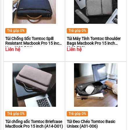
Trả góp 0%
Trả góp 0%
Túi Chống Sốc Tomtoc Spill
Túi Máy Tính Tomtoc Shoulder
Resistant Macbook Pro 15 inch
Bags Macbook Pro 15 inch
New (A22-D01)
(A42-E02)
Liên hệ
Liên hệ
Trả góp 0%
Trả góp 0%
Túi chống sốc Tomtoc Briefcase
Túi Đeo Chéo Tomtoc Basic
MacBook Pro 15 inch (A14-D01)
Unisex (A01-006)