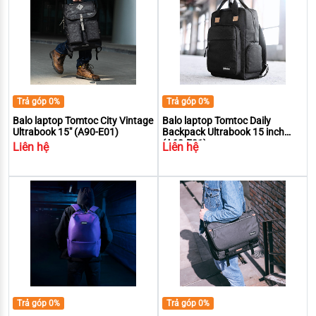
Trả góp 0%
Trả góp 0%
Balo laptop Tomtoc City Vintage
Balo laptop Tomtoc Daily
Ultrabook 15" (A90-E01)
Backpack Ultrabook 15 inch
(A60-E01)
Liên hệ
Liên hệ
Trả góp 0%
Trả góp 0%