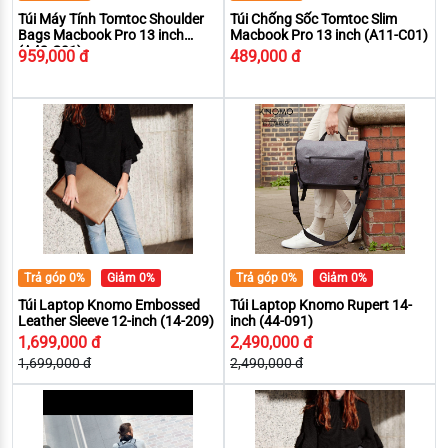
Túi Máy Tính Tomtoc Shoulder
Túi Chống Sốc Tomtoc Slim
Bags Macbook Pro 13 inch
Macbook Pro 13 inch (A11-C01)
(A42-C01)
959,000 đ
489,000 đ
Trả góp 0%
Giảm 0%
Trả góp 0%
Giảm 0%
Túi Laptop Knomo Embossed
Túi Laptop Knomo Rupert 14-
Leather Sleeve 12-inch (14-209)
inch (44-091)
1,699,000 đ
2,490,000 đ
1,699,000 đ
2,490,000 đ