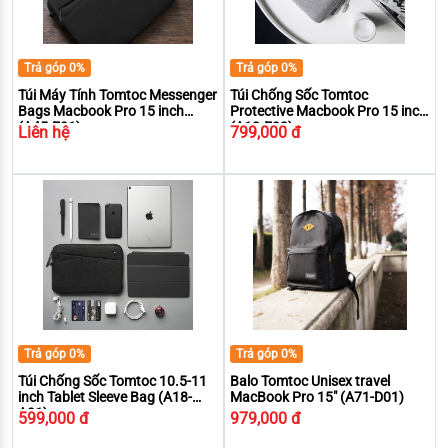
Trả góp 0%
Trả góp 0%
Túi Máy Tính Tomtoc Messenger
Túi Chống Sốc Tomtoc
Bags Macbook Pro 15 inch
Protective Macbook Pro 15 inch
(A45-E01)
(A13-E02)
Liên hệ
799,000 đ
Trả góp 0%
Trả góp 0%
Túi Chống Sốc Tomtoc 10.5-11
Balo Tomtoc Unisex travel
inch Tablet Sleeve Bag (A18-
MacBook Pro 15" (A71-D01)
A01)
599,000 đ
979,000 đ