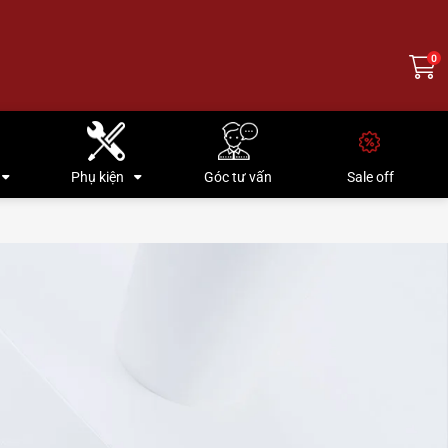
0
Phụ kiện
Góc tư vấn
Sale off