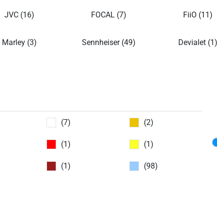
JVC (16)
FOCAL (7)
FiiO (11)
Marley (3)
Sennheiser (49)
Devialet (1
(7)
(2)
(1)
(1)
(1)
(98)