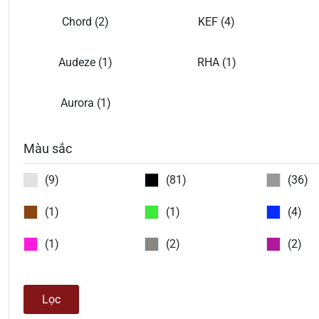
Chord (2)
KEF (4)
Audeze (1)
RHA (1)
Aurora (1)
Màu sắc
(9)
(81)
(36)
(1)
(1)
(4)
(1)
(2)
(2)
Lọc