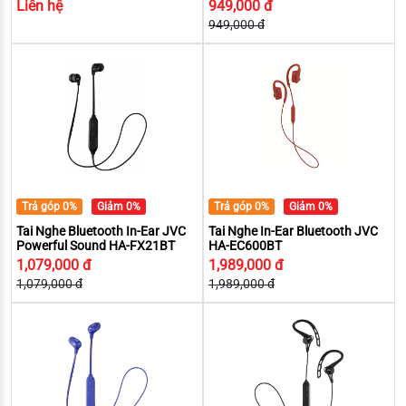
Liên hệ
949,000 đ
949,000 đ
Trả góp 0%
Giảm 0%
Trả góp 0%
Giảm 0%
Tai Nghe Bluetooth In-Ear JVC
Tai Nghe In-Ear Bluetooth JVC
Powerful Sound HA-FX21BT
HA-EC600BT
1,079,000 đ
1,989,000 đ
1,079,000 đ
1,989,000 đ