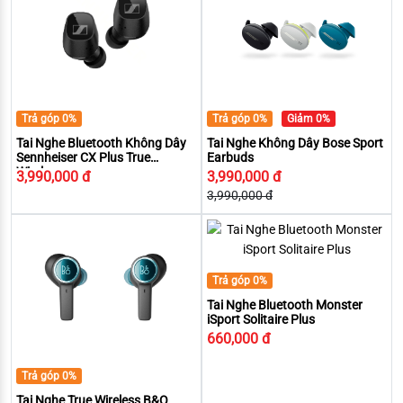
Trả góp 0%
Trả góp 0%
Giảm 0%
Tai Nghe Bluetooth Không Dây
Tai Nghe Không Dây Bose Sport
Sennheiser CX Plus True
Earbuds
Wireless
3,990,000 đ
3,990,000 đ
3,990,000 đ
Trả góp 0%
Tai Nghe Bluetooth Monster
iSport Solitaire Plus
660,000 đ
Trả góp 0%
Tai Nghe True Wireless B&O