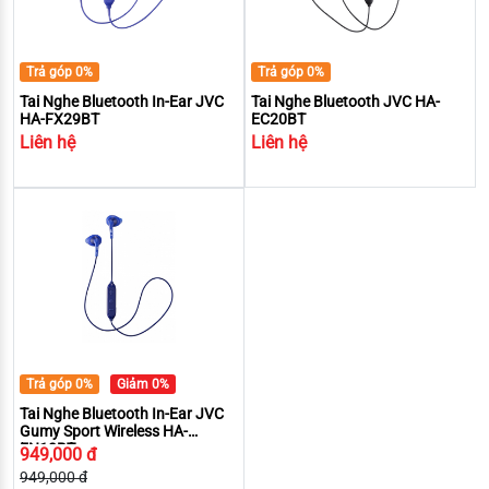
Trả góp 0%
Trả góp 0%
Tai Nghe Bluetooth In-Ear JVC
Tai Nghe Bluetooth JVC HA-
HA-FX29BT
EC20BT
Liên hệ
Liên hệ
Trả góp 0%
Giảm 0%
Tai Nghe Bluetooth In-Ear JVC
Gumy Sport Wireless HA-
EN10BT
949,000 đ
949,000 đ