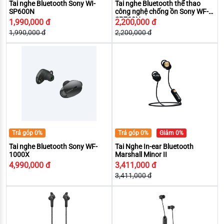
Tai nghe Bluetooth Sony WI-
Tai nghe Bluetooth thể thao
SP600N
công nghệ chống ồn Sony WF-
SP700N
1,990,000 đ
2,200,000 đ
1,990,000 đ
2,200,000 đ
Trả góp 0%
Trả góp 0%
Giảm 0%
Tai nghe Bluetooth Sony WF-
Tai Nghe In-ear Bluetooth
1000X
Marshall Minor II
4,990,000 đ
3,411,000 đ
3,411,000 đ