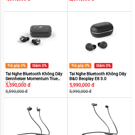
Trả góp 0%
Giảm 0%
Trả góp 0%
Giảm 0%
Tai Nghe Bluetooth Không Dây
Tai Nghe Bluetooth Không Dây
Sennheiser Momentum True
B&O Beoplay E8 3.0
Wireless 2
5,590,000 đ
5,990,000 đ
5,590,000 đ
5,990,000 đ