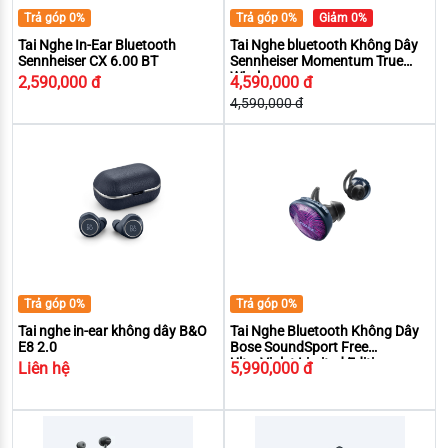
Trả góp 0%
Trả góp 0%
Giảm 0%
Tai Nghe In-Ear Bluetooth
Tai Nghe bluetooth Không Dây
Sennheiser CX 6.00 BT
Sennheiser Momentum True
Wireless
2,590,000 đ
4,590,000 đ
4,590,000 đ
Trả góp 0%
Trả góp 0%
Tai nghe in-ear không dây B&O
Tai Nghe Bluetooth Không Dây
E8 2.0
Bose SoundSport Free
UltraViolet Limited Edition
Liên hệ
5,990,000 đ