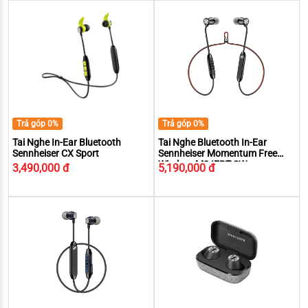
Trả góp 0%
Trả góp 0%
Tai Nghe In-Ear Bluetooth
Tai Nghe Bluetooth In-Ear
Sennheiser CX Sport
Sennheiser Momentum Free
Wireless M2 IEBT SW
3,490,000 đ
5,190,000 đ