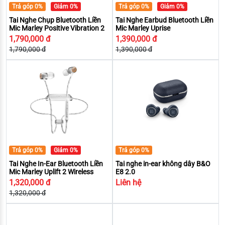
Trả góp 0%
Giảm 0%
Trả góp 0%
Giảm 0%
Tai Nghe Chụp Bluetooth Liền
Tai Nghe Earbud Bluetooth Liền
Mic Marley Positive Vibration 2
Mic Marley Uprise
1,790,000 đ
1,390,000 đ
1,790,000 đ
1,390,000 đ
Trả góp 0%
Giảm 0%
Trả góp 0%
Tai Nghe In-Ear Bluetooth Liền
Tai nghe in-ear không dây B&O
Mic Marley Uplift 2 Wireless
E8 2.0
1,320,000 đ
Liên hệ
1,320,000 đ