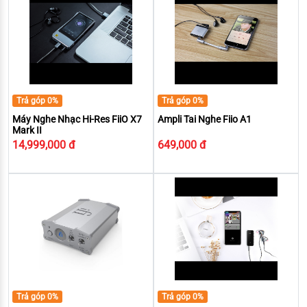
Trả góp 0%
Trả góp 0%
Máy Nghe Nhạc Hi-Res FiiO X7
Ampli Tai Nghe Fiio A1
Mark II
14,999,000 đ
649,000 đ
Trả góp 0%
Trả góp 0%