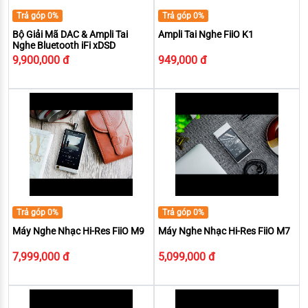
Trả góp 0%
Trả góp 0%
Bộ Giải Mã DAC & Ampli Tai
Ampli Tai Nghe FiiO K1
Nghe Bluetooth iFi xDSD
9,900,000 đ
949,000 đ
Trả góp 0%
Trả góp 0%
Máy Nghe Nhạc Hi-Res FiiO M9
Máy Nghe Nhạc Hi-Res FiiO M7
7,999,000 đ
5,099,000 đ