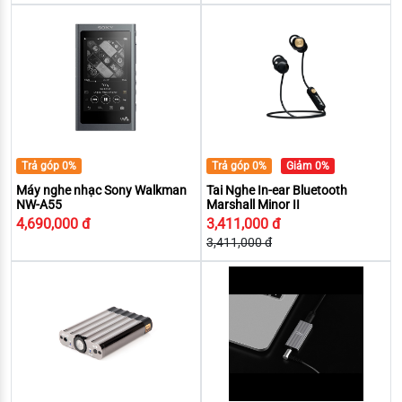
Trả góp 0%
Trả góp 0%
Giảm 0%
Máy nghe nhạc Sony Walkman
Tai Nghe In-ear Bluetooth
NW-A55
Marshall Minor II
4,690,000 đ
3,411,000 đ
3,411,000 đ