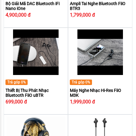
Bộ Giải Mã DAC Bluetooth iFi
Ampli Tai Nghe Bluetooth FiiO
Nano iOne
BTR3
4,900,000 đ
1,799,000 đ
Trả góp 0%
Trả góp 0%
Thiết Bị Thu Phát Nhạc
Máy Nghe Nhạc Hi-Res FiiO
Bluetooth FiiO uBTR
M3K
699,000 đ
1,999,000 đ