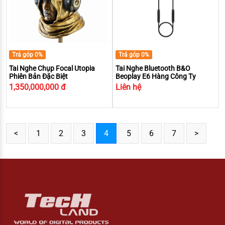
Trả góp 0%
Trả góp 0%
Tai Nghe Chụp Focal Utopia
Tai Nghe Bluetooth B&O
Phiên Bản Đặc Biệt
Beoplay E6 Hàng Công Ty
1,350,000,000 đ
Liên hệ
<
1
2
3
4
5
6
7
>