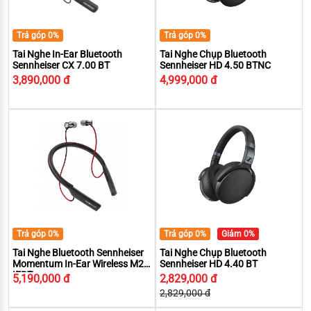
Trả góp 0%
Trả góp 0%
Tai Nghe In-Ear Bluetooth
Tai Nghe Chụp Bluetooth
Sennheiser CX 7.00 BT
Sennheiser HD 4.50 BTNC
3,890,000 đ
4,999,000 đ
Trả góp 0%
Trả góp 0%
Giảm 0%
Tai Nghe Bluetooth Sennheiser
Tai Nghe Chụp Bluetooth
Momentum In-Ear Wireless M2
Sennheiser HD 4.40 BT
IEBT
5,190,000 đ
2,829,000 đ
2,829,000 đ