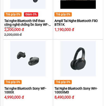
Trả góp 0%
Giảm 0%
Trả góp 0%
Tai nghe Bluetooth thể thao
Ampli Tai Nghe Bluetooth FiiO
công nghệ chống ồn Sony WF-
BTR1K
SP700N
2,200,000 đ
1,190,000 đ
2,200,000 đ
Trả góp 0%
Trả góp 0%
Tai nghe Bluetooth Sony WF-
Tai Nghe Bluetooth Sony WH-
1000X
1000XM3
4,990,000 đ
8,490,000 đ