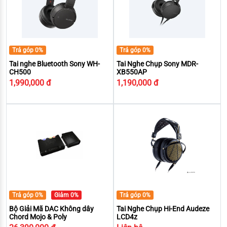
Trả góp 0%
Trả góp 0%
Tai nghe Bluetooth Sony WH-
Tai Nghe Chụp Sony MDR-
CH500
XB550AP
1,990,000 đ
1,190,000 đ
Trả góp 0%
Giảm 0%
Trả góp 0%
Bộ Giải Mã DAC Không dây
Tai Nghe Chụp Hi-End Audeze
Chord Mojo & Poly
LCD4z