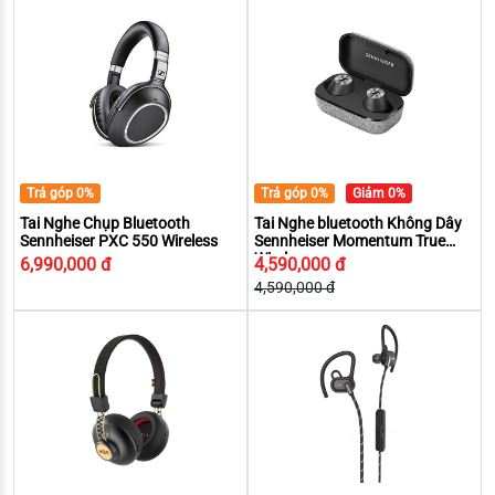
Trả góp 0%
Trả góp 0%
Giảm 0%
Tai Nghe Chụp Bluetooth
Tai Nghe bluetooth Không Dây
Sennheiser PXC 550 Wireless
Sennheiser Momentum True
Wireless
6,990,000 đ
4,590,000 đ
4,590,000 đ