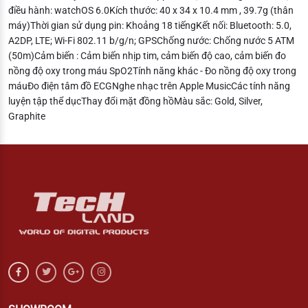
điều hành: watchOS 6.0Kích thước: 40 x 34 x 10.4 mm , 39.7g (thân
máy)Thời gian sử dụng pin: Khoảng 18 tiếngKết nối: Bluetooth: 5.0,
A2DP, LTE; Wi-Fi 802.11 b/g/n; GPSChống nước: Chống nước 5 ATM
(50m)Cảm biến : Cảm biến nhịp tim, cảm biến độ cao, cảm biến đo
nồng độ oxy trong máu SpO2Tính năng khác - Đo nồng độ oxy trong
máuĐo điện tâm đồ ECGNghe nhạc trên Apple MusicCác tính năng
luyện tập thể dụcThay đổi mặt đồng hồMàu sắc: Gold, Silver,
Graphite