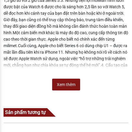
1,5 giờ so với 2 giờ của Series 5.3. Những tiện lợi mớiMàn hình luôn
được bật của Watch 6 được cho là sáng hơn 2,5 lần so với Watch 5,
dễ đọc hơn khi cánh tay của bạn đặt trên bàn hoặc khi ở ngoài trời.
Giờ đây, bạn cũng có thể truy cập thông báo, trung tâm điều khiển,
thay đổi giao diện đồng hồ mà không cần đánh thức hoàn toàn màn
hình.Một cảm biến mới khác là máy đo độ cao, cung cấp thông tin độ
cao theo thời gian thực. Apple cho biết nó chính xác đến từng
milimet.Cuối cùng, Apple cho biết Series 6 có dùng chip U1 – được ra
mắt lần đầu tiên khi ra iPhone 11. Nhưng họ không nói rõ về cách nó
sẽ được Apple Watch sử dụng, ngoài việc “hỗ trợ những trải nghiệm
mới, chẳng hạn như chìa khóa xe tự động thế hệ mới”.4. Cấu tạo của
Apple Watch Series 6Bạn sẽ có thể nhận được Series 6 với các lớp
hoàn thiện bằng nhôm màu xám, bạc, vàng hoặc xanh lam hoặc
màu đỏ. Vỏ bên ngoài làm bằng thép không gỉ.Apple cho biết các
Xem thêm
mẫu nhôm được làm từ 100% nhôm tái chế, giống như các mẫu
MacBook Pro mới hơn. Trong bản ra mắt tối hôm 15.9, Apple cũng
khẳng định mục tiêu bảo vệ môi trường của hãng. Hiện tại hãng
đang sử dụng 35% năng lượng tái tạo, dự kiến đến năm 2030 sẽ sử
Sản phẩm tương tự
dụng 100% năng lượng tái tạo.Một điểm mới nữa của Apple Watch 6
chính là dây đeo Solo Loop. Nó không có móc khóa hay bất kì móc
cài nào. Nó được làm từ Silicone nên rất bền và chắc.Apple Watch