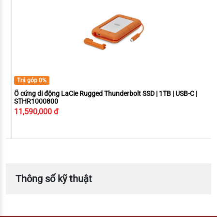
iPad Pro 10.5-inch
iPad Pro 9.7-inch
iPad Air 2
iPad (6th generation)
iPad (5th generation)
iPad mini 4
Trả góp 0%
Ổ cứng di động LaCie Rugged Thunderbolt SSD | 1TB | USB-C |
STHR1000800
11,590,000 đ
Thông số kỹ thuật