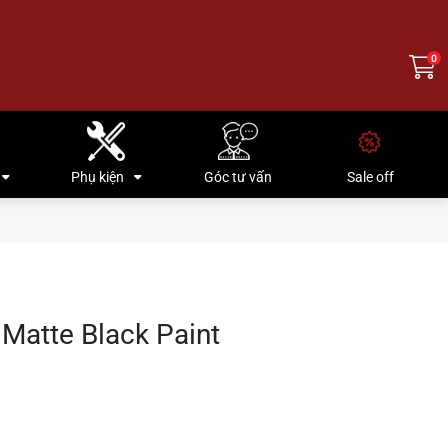
0
Phụ kiện
Góc tư vấn
Sale off
atte Black Paint