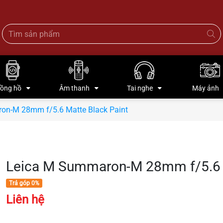
ồng hồ
Âm thanh
Tai nghe
Máy ảnh
on-M 28mm f/5.6 Matte Black Paint
Leica M Summaron-M 28mm f/5.6 M
Trả góp 0%
Liên hệ