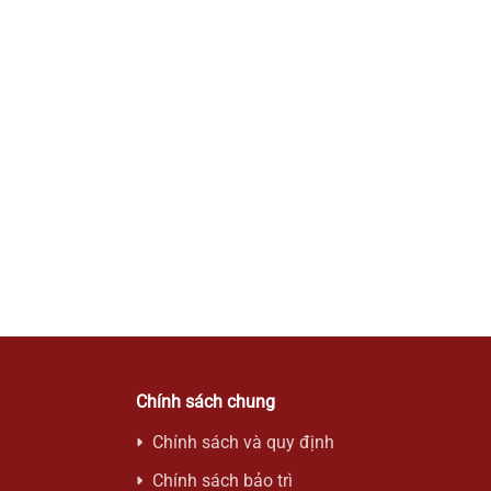
Trả góp 0%
Leica Summicron 50mm f/2 Edition Safari
Liên hệ
Chính sách chung
Chính sách và quy định
Chính sách bảo trì