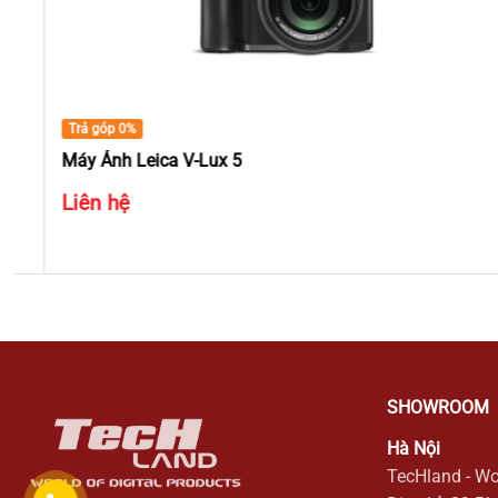
Trả góp 0%
Máy Ảnh Leica V-Lux 5
Liên hệ
SHOWROOM
Hà Nội
TecHland - Wo