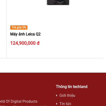
Trả góp 0%
Máy ảnh Leica Q2
124,900,000 đ
Thông tin techland
Giới thiệu
rld Of Digital Products
Tin tức