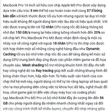
Macbook Pro 16 inch sở hữu con chip
Apple M3 Pro được xây dựng
dựa trên cấu trúc
3 nm
thế hệ cao hoàn toàn mới cùng
37 tỉ bóng
bán dẫn
với kích thước được tối ưu hơn nhưng ngược lại duy trì một
hiệu suất khủng để người dùng làm việc lâu dài và hiệu quả nhất. Với
việc được trang bị lên tới
12 nhân
CPU cùng tốc độ băng thông bộ
nhớ đạt
150 GB/s
mang lại hiệu năng luồng nhanh hơn đến
20%
so
với chip M1 Pro.
MacBook Pro M3 được nhận định rằng là một cú
nhảy vọt về công nghệ với ngoài
18 nhân
GPU ra thì chip còn được
tích hợp thêm một số những công nghệ hàng đầu như
Dynamic
Caching
tối ưu bộ nhớ trên chip tốc độ cao để tăng đáng kể mức sử
dụng GPU trung bình đáp ứng được các phần mềm game và đồ họa
chuyên sâu.
Mesh shading
hỗ trợ những khuôn hình 3D đầy chi tiết
hay công nghệ dò tia
Ray tracing
giúp kết xuất những khung hình đổ
bóng chân thực hơn, hấp dẫn hơn.
Từ hiệu suất vận hành của con
chip thế hệ mới này, người dùng có thể tự tin rằng laptop sẽ bao quát
cho ta mọi phương diện công việc từ khoa học dữ liệu, nghệ thuật đồ
hoạ, chơi game giải trí đến việc chạy máy học và coding phức
tạp.MacBook Pro M3 Pro có bộ nhớ RAM đầy ấn tượng lên đến
36
GB
cho phép người dùng đa nhiệm nhanh chóng nhất ngay cả đối
với các công trình thiết kế nhiều layers, chuyển đổi nhịp nhàng giữa