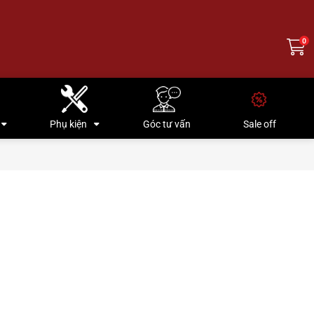
0
Phụ kiện
Góc tư vấn
Sale off