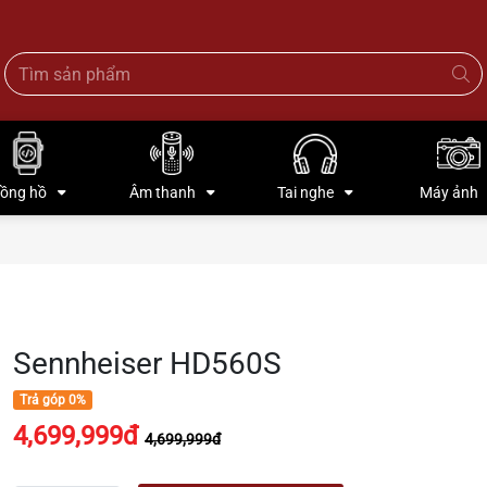
ồng hồ
Âm thanh
Tai nghe
Máy ảnh
Sennheiser HD560S
Trả góp 0%
4,699,999đ
4,699,999đ