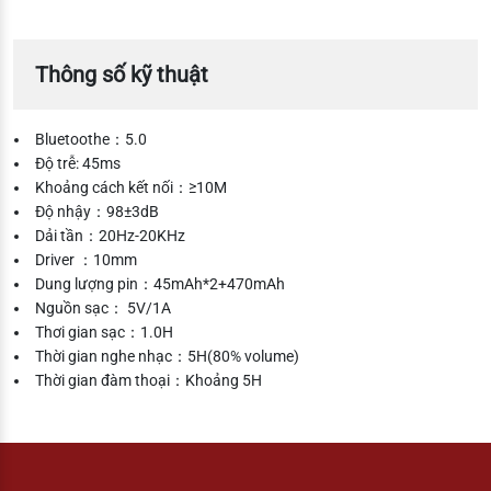
Thông số kỹ thuật
Bluetoothe：5.0
Độ trễ: 45ms
Khoảng cách kết nối：≥10M
Độ nhậy：98±3dB
Dải tần：20Hz-20KHz
Driver ：10mm
Dung lượng pin：45mAh*2+470mAh
Nguồn sạc： 5V/1A
Thơi gian sạc：1.0H
Thời gian nghe nhạc：5H(80% volume)
Thời gian đàm thoại：Khoảng 5H