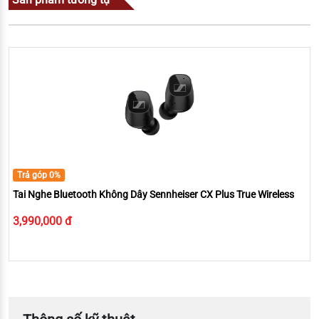
mắn và hạnh phúc.
Gold(Vàng)
: biểu tượng cho sự giàu sang, sung túc.
Chủ đề của bộ sưu tập
Với giá trị lịch sử sâu sắc, Bang & Olufsen đã lựa chọn con đường tơ
lụa làm chủ để của bộ sưu tập cuối năm này. Chủ để kết nối phương
Đông và phương Tây được kín đáo thể hiện trong bộ sưu tập. Con
đường tơ lụa cũng là con đường giao thương quan trọng giữa
phương Đông và phương Tây, giúp kinh tế lẫn văn hóa được phát
triển cực thịnh. Đây cũng là xu hướng của sự phát triển của thế giới
Trả góp 0%
trong thời kì hiện đại, nơi sự giao lưu kinh tế, văn hóa được phát triển
Tai Nghe Bluetooth Không Dây Sennheiser CX Plus True Wireless
mạnh mẽ hơn bao giờ hết. Bang & Olufsen cũng mong muốn kính
chúc khách hàng của mình sự sung túc, an khang, thịnh vượng
3,990,000 đ
thông qua bộ sưu tập cuối năm này.
Âm nhạc và lời ca trên con
đường tơ lụa
Âm nhạc là đã đang và sẽ là một phần không thể thiếu của cuộc