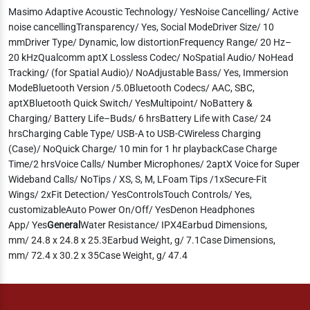
Masimo Adaptive Acoustic Technology/ YesNoise Cancelling/ Active
noise cancellingTransparency/ Yes, Social ModeDriver Size/ 10
mmDriver Type/ Dynamic, low distortionFrequency Range/ 20 Hz–
20 kHzQualcomm aptX Lossless Codec/ NoSpatial Audio/ NoHead
Tracking/ (for Spatial Audio)/ NoAdjustable Bass/ Yes, Immersion
ModeBluetooth Version /5.0Bluetooth Codecs/ AAC, SBC,
aptXBluetooth Quick Switch/ YesMultipoint/ NoBattery &
Charging/ Battery Life–Buds/ 6 hrsBattery Life with Case/ 24
hrsCharging Cable Type/ USB-A to USB-CWireless Charging
(Case)/ NoQuick Charge/ 10 min for 1 hr playbackCase Charge
Time/2 hrsVoice Calls/ Number Microphones/ 2aptX Voice for Super
Wideband Calls/ NoTips / XS, S, M, LFoam Tips /1xSecure-Fit
Wings/ 2xFit Detection/ YesControlsTouch Controls/ Yes,
customizableAuto Power On/Off/ YesDenon Headphones
App/ Yes
General
Water Resistance/ IPX4Earbud Dimensions,
mm/ 24.8 x 24.8 x 25.3Earbud Weight, g/ 7.1Case Dimensions,
mm/ 72.4 x 30.2 x 35Case Weight, g/ 47.4