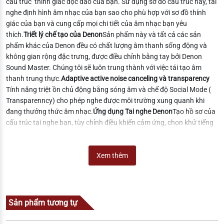
cấu trúc thính giác độc đáo của bạn. Sử dụng sơ đồ cấu trúc này, tai
nghe định hình âm nhạc của bạn sao cho phù hợp với sơ đồ thính
giác của bạn và cung cấp mọi chi tiết của âm nhạc bạn yêu
thích.
Triết lý chế tạo của Denon
Sản phẩm này và tất cả các sản
phẩm khác của Denon đều có chất lượng âm thanh sống động và
không gian rộng đặc trưng, được điều chỉnh bằng tay bởi Denon
Sound Master. Chúng tôi sẽ luôn trung thành với việc tái tạo âm
thanh trung thực.
Adaptive active noise canceling và transparency
Tính năng triệt ồn chủ động bằng sóng âm và chế độ Social Mode (
Transparenncy) cho phép nghe được môi trường xung quanh khi
đang thưởng thức âm nhạc.
Ứng dụng Tai nghe Denon
Tạo hồ sơ của
cấu trúc tai nghe bạn, tùy chỉnh điều khiển cảm ứng, chọn khử tiếng
ồn hoặc Chế độ xã hội, v.v.Chúng tôi khuyên bạn nên dùng ứng dụng
cho tai nghe vì qua đó các bạn được rất nhiều lợi ích từ ứng dụng
này.
Khả năng thích ứng thời tiết và kháng mồ hôi cấp độ IPX4
Xem thêm
để
chịu được quá trình tập luyện khắc nghiệt nhất của bạn hoặc bị mắc
mưa.
Immersion Mode
Điều chỉnh mức âm trầm dựa trên phong cách
âm nhạc hoặc sở thích cá nhân của bạn.
Thời lượng pin và case
sạc
Với thời lượng pin của tai nghe lên đến 6 giờ cho mỗi lần sạc, 24
Sản phẩm tương tự
giờ sạc trong hộp đựng và sạc không dây qua hộp đựng, tai nghe
nhét tai của bạn luôn sẵn sàng hoạt động.