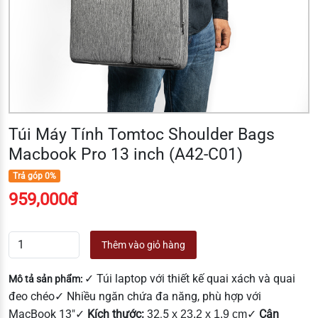
Túi Máy Tính Tomtoc Shoulder Bags
Macbook Pro 13 inch (A42-C01)
Trả góp 0%
959,000đ
Thêm vào giỏ hàng
✓ Túi laptop với thiết kế quai xách và quai
Mô tả sản phẩm:
đeo chéo
✓ Nhiều ngăn chứa đa năng, phù hợp với
MacBook 13"
✓
Kích thước:
32.5
✓
Cân
x 23.2 x 1.9 cm