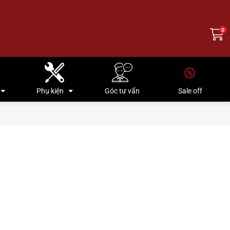
0
Phụ kiện
Góc tư vấn
Sale off