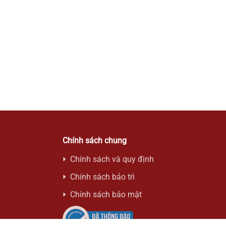
Trả góp 0%
Máy Nghe Nhạc Đĩa Than Fennessy Donut i5 Quicksand
60,190,000 đ
Chính sách chung
Chính sách và quy định
Chính sách bảo trì
Chính sách bảo mật