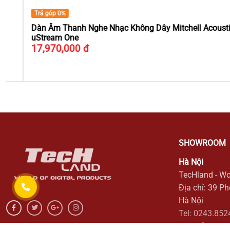
Trả góp 0%
Dàn Âm Thanh Nghe Nhạc Không Dây Mitchell Acoustics
uStream One
17,970,000 đ
SHOWROOM
Hà Nội
TecHland - Wo
Địa chỉ: 39 P
Hà Nội
Tel: 0243.852
Địa chỉ: 166/