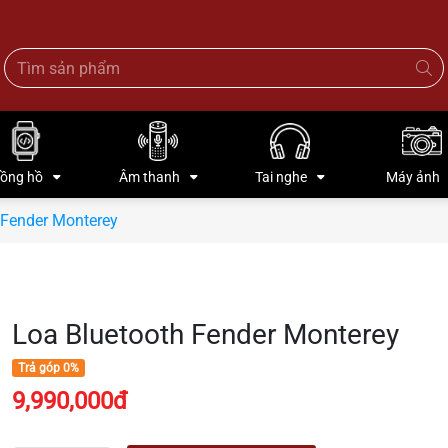
ồng hồ
Âm thanh
Tai nghe
Máy ảnh
 Fender Monterey
Loa Bluetooth Fender Monterey
Trả góp 0%
9,990,000đ