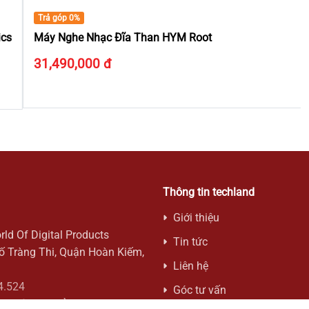
Trả góp 0%
Máy Nghe Nhạc Đĩa Than HYM Root
31,490,000 đ
Thông tin techland
Giới thiệu
rld Of Digital Products
Tin tức
hố Tràng Thi, Quận Hoàn Kiếm,
Liên hệ
4.524
Góc tư vấn
12c Lý Thái Tổ, Phường 1,