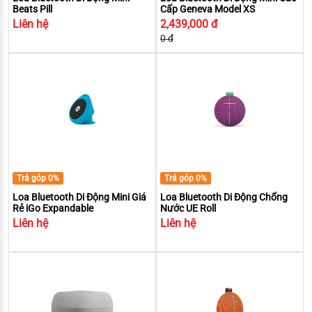
Beats Pill
Cấp Geneva Model XS
Liên hệ
2,439,000 đ
0 đ
Trả góp 0%
Trả góp 0%
Loa Bluetooth Di Động Mini Giá
Loa Bluetooth Di Động Chống
Rẻ iGo Expandable
Nước UE Roll
Liên hệ
Liên hệ