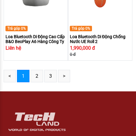
Trả góp 0%
Trả góp 0%
Loa Bluetooth Di Động Cao Cấp
Loa Bluetooth Di Động Chống
B&O BeoPlay A6 Hàng Công Ty
Nước UE Roll 2
Liên hệ
1,990,000 đ
0 đ
<
1
2
3
>