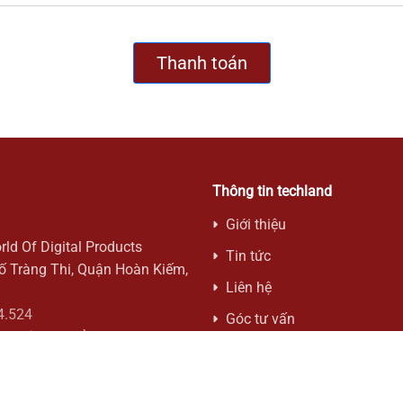
Thanh toán
Thông tin techland
Giới thiệu
rld Of Digital Products
Tin tức
hố Tràng Thi, Quận Hoàn Kiếm,
Liên hệ
4.524
Góc tư vấn
12c Lý Thái Tổ, Phường 1,
h phố Hồ Chí Minh
Hỗ trợ mua hàng online
4.524
Hướng dẫn mua hàng onlin