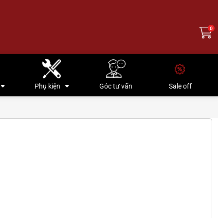
0
Phụ kiện
Góc tư vấn
Sale off