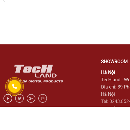
SHOWROOM
Hà Nội
TecHland - Wo
Địa chỉ: 39 P
Hà Nội
Tel: 0243.852
Địa chỉ: 166/
Quận 3, Thàn
Tel: 0243.852