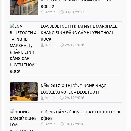
ROLL 2
admin
03/01/2017
LOA BLUETOOTH & TAI NGHE MARSHALL,
KHẲNG ĐỊNH ĐẲNG CẤP HUYỀN THOẠI
ROCK
admin
29/12/2016
NĂM 2017: XU HƯỚNG NGHE NHẠC
LOSSLESS VỚI LOA BLUETOOTH
admin
29/12/2016
HƯỚNG DẪN SỬ DỤNG LOA BLUETOOTH DI
ĐỘNG
admin
19/12/2016