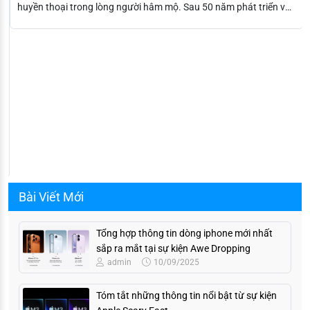
huyền thoại trong lòng người hâm mộ. Sau 50 năm phát triển và
gặt hái vô số thành công trong lĩnh vực thiết bị âm thanh chuyên
nghiệp, giờ đây, Marshall lại hướng sang thị trường âm thanh gia
đình bằng những sản phẩm loa bluetooth và tai nghe hiện đại,
đạt chất lượng cao và không hề đánh mất bản sắc độc đáo của
mình…
Bài Viết Mới
Tổng hợp thông tin dòng iphone mới nhất
sắp ra mắt tại sự kiện Awe Dropping
admin
10/09/2025
Tóm tắt những thông tin nổi bật từ sự kiện