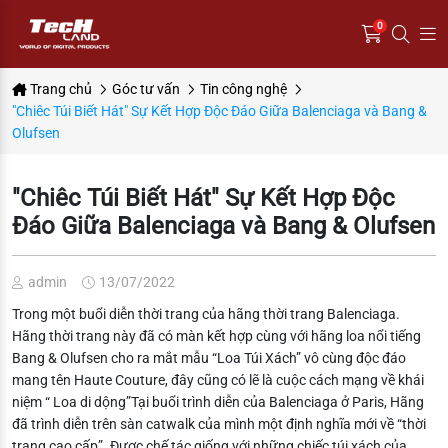
0
Trang chủ
Góc tư vấn
Tin công nghệ
"Chiêc Túi Biết Hát" Sự Kết Hợp Độc Đáo Giữa Balenciaga và Bang &
Olufsen
"Chiêc Túi Biết Hát" Sự Kết Hợp Độc
Đáo Giữa Balenciaga và Bang & Olufsen
admin
13/07/2022
Trong một buổi diễn thời trang của hãng thời trang Balenciaga.
Hãng thời trang này đã có màn kết hợp cùng với hãng loa nổi tiếng
Bang & Olufsen cho ra mắt mẫu “Loa Túi Xách” vô cùng độc đáo
mang tên Haute Couture, đây cũng có lẽ là cuộc cách mạng về khái
niệm “ Loa di dộng”
Tại buổi trình diễn của Balenciaga ở Paris, Hãng
đã trình diễn trên sàn catwalk của mình một định nghĩa mới về “thời
trang cao cấp”. Được chế tác giống với những chiếc túi xách của