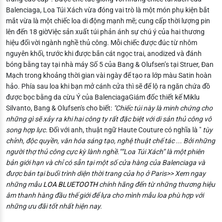
Balenciaga, Loa Túi Xách vừa đóng vai trò là một món phụ kiện bắt
mắt vừa là một chiếc loa di động mạnh mẽ; cung cấp thời lượng pin
lên đến 18 giờ
Việc sản xuất túi phản ánh sự chú ý của hai thương
hiệu đối vời ngành nghề thủ công. Mỗi chiếc được đúc từ nhôm
nguyên khối, trước khi được bắn cát ngọc trai, anodized và đánh
bóng bằng tay tại nhà máy Số 5 của Bang & Olufsen’s tại Struer, Đan
Mạch trong khoảng thời gian vài ngày để tạo ra lớp màu Satin hoàn
hảo. Phía sau loa khi bạn mở cánh cửa thì sẽ để lộ ra ngăn chứa đồ
được bọc bằng da cừu Ý của Balenciaga
Giám đốc thiết kế Miklu
Silvanto, Bang & Olufsen's cho biết:
"Chi
ế
c túi này là minh ch
ứ
ng cho
nh
ữ
ng gì s
ẽ
x
ả
y ra khi hai công ty r
ấ
t
đặ
c bi
ệ
t v
ớ
i di s
ả
n th
ủ
công vô
song h
ợ
p l
ự
c.
Đối với anh, thuật ngữ Haute Couture có nghĩa là "
tùy
ch
ỉ
nh,
độ
c quy
ề
n, v
ă
n hóa sáng t
ạ
o, ngh
ệ
thu
ậ
t ch
ế
tác ... B
ở
i nh
ữ
ng
ng
ườ
i th
ợ
th
ủ
công c
ự
c k
ỳ
lành ngh
ề
."
“Loa Túi Xách” là một phiên
bản giới hạn và chỉ có sẵn tại một số cửa hàng của Balenciaga và
được bán tại buổi trình diện thời trang của họ ở Paris
>> Xem ngay
những mẫu
LOA BLUETOOTH
chính hãng đến từ những thương hiệu
âm thanh hàng đầu thế giới để lựa cho mình mẫu loa phù hợp với
những ưu đãi tốt nhất hiện nay.