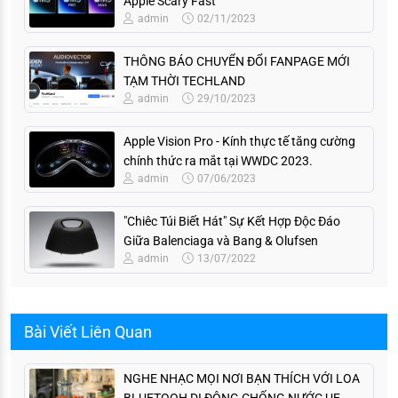
Apple Scary Fast
admin
02/11/2023
THÔNG BÁO CHUYỂN ĐỔI FANPAGE MỚI
TẠM THỜI TECHLAND
admin
29/10/2023
Apple Vision Pro - Kính thực tế tăng cường
chính thức ra mắt tại WWDC 2023.
admin
07/06/2023
"Chiêc Túi Biết Hát" Sự Kết Hợp Độc Đáo
Giữa Balenciaga và Bang & Olufsen
admin
13/07/2022
Bài Viết Liên Quan
NGHE NHẠC MỌI NƠI BẠN THÍCH VỚI LOA
BLUETOOH DI ĐỘNG CHỐNG NƯỚC UE