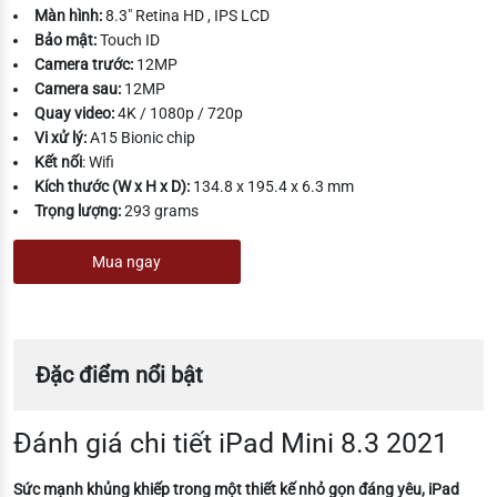
Màn hình:
8.3″ Retina HD , IPS LCD
Bảo mật:
Touch ID
Camera trước:
12MP
Camera sau:
12MP
Quay video:
4K / 1080p / 720p
Vi xử lý:
A15 Bionic chip
Kết nối
: Wifi
Kích thước (W x H x D):
134.8 x 195.4 x 6.3 mm
Trọng lượng:
293 grams
Mua ngay
Đặc điểm nổi bật
Đánh giá chi tiết iPad Mini 8.3 2021
Sức mạnh khủng khiếp trong một thiết kế nhỏ gọn đáng yêu, iPad