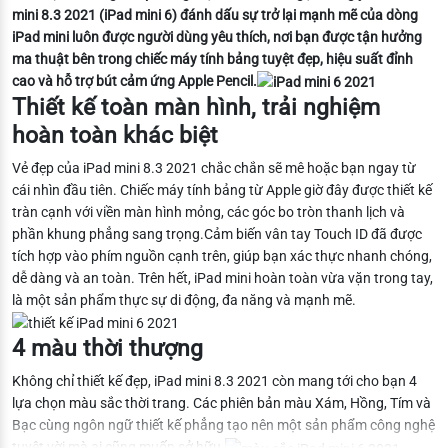
mini 8.3 2021 (iPad mini 6) đánh dấu sự trở lại mạnh mẽ của dòng
iPad mini luôn được người dùng yêu thích, nơi bạn được tận hưởng
ma thuật bên trong chiếc máy tính bảng tuyệt đẹp, hiệu suất đỉnh
cao và hỗ trợ bút cảm ứng Apple Pencil.
Thiết kế toàn màn hình, trải nghiệm
hoàn toàn khác biệt
Vẻ đẹp của iPad mini 8.3 2021 chắc chắn sẽ mê hoặc bạn ngay từ
cái nhìn đầu tiên. Chiếc máy tính bảng từ Apple giờ đây được thiết kế
tràn cạnh với viền màn hình mỏng, các góc bo tròn thanh lịch và
phần khung phẳng sang trọng.Cảm biến vân tay Touch ID đã được
tích hợp vào phím nguồn cạnh trên, giúp bạn xác thực nhanh chóng,
dễ dàng và an toàn. Trên hết, iPad mini hoàn toàn vừa vặn trong tay,
là một sản phẩm thực sự di động, đa năng và mạnh mẽ.
4 màu thời thượng
Không chỉ thiết kế đẹp, iPad mini 8.3 2021 còn mang tới cho bạn 4
lựa chọn màu sắc thời trang. Các phiên bản màu Xám, Hồng, Tím và
Bạc cùng ngôn ngữ thiết kế phẳng tạo nên một sản phẩm công nghệ
tuyệt vời mà ai cũng muốn sở hữu.