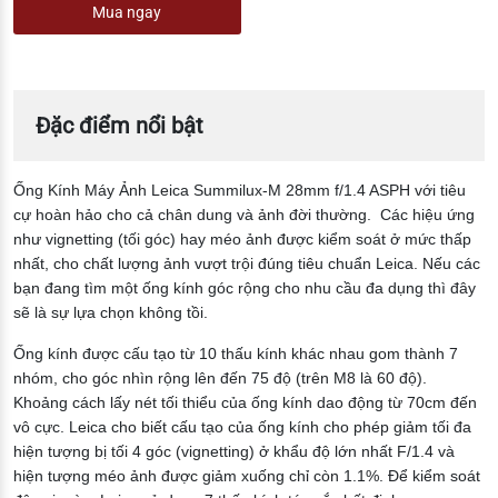
Mua ngay
Đặc điểm nổi bật
Ống Kính Máy Ảnh Leica Summilux-M 28mm f/1.4 ASPH với tiêu
cự hoàn hảo cho cả chân dung và ảnh đời thường. Các hiệu ứng
như vignetting (tối góc) hay méo ảnh được kiểm soát ở mức thấp
nhất, cho chất lượng ảnh vượt trội đúng tiêu chuẩn Leica. Nếu các
bạn đang tìm một ống kính góc rộng cho nhu cầu đa dụng thì đây
sẽ là sự lựa chọn không tồi.
Ống kính được cấu tạo từ 10 thấu kính khác nhau gom thành 7
nhóm, cho góc nhìn rộng lên đến 75 độ (trên M8 là 60 độ).
Khoảng cách lấy nét tối thiểu của ống kính dao động từ 70cm đến
vô cực. Leica cho biết cấu tạo của ống kính cho phép giảm tối đa
hiện tượng bị tối 4 góc (vignetting) ở khẩu độ lớn nhất F/1.4 và
hiện tượng méo ảnh được giảm xuống chỉ còn 1.1%. Để kiểm soát